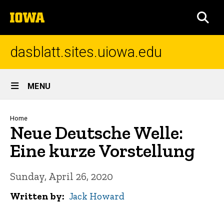
Skip
The
to
SEA
University
main
of
content
Iowa
dasblatt.sites.uiowa.edu
Site
MENU
Main
Navigation
Breadcrumb
Home
Neue Deutsche Welle:
Eine kurze Vorstellung
Sunday, April 26, 2020
Written by
Jack Howard